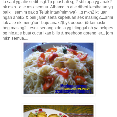
la saat yg atie sedih sgt.Tp puashati sgt2 sbb apa yg anak2
nk mkn...atie msk semua..Alhamdllh atie diberi kesihatan yg
baik ...semlm gak g Teluk Intan(mlmnya)....g mkn2 kt luar
ngan anak2 & beli jajan serta keperluan sek masing2....arini
lak atie nk meng'ion' baju anak2(byk ooooo..)& kemaskn
beg masing2...esok senang,xde la yg trtinggal.oh ya,bekpes
pg nie,atie buat cucur ikan bilis & meehoon goreng jer... jom
mkn semua....