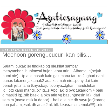
Saturday, March 20, 2010
Meehoon goreng..cucur ikan bilis...
Salam..bukak jer tingkap pg nie,kilat sambar
menyambar...huh!mesti hujan lebat arini...Alhamdllh(sejuk
bumi nie)....tp atie basuh kain gak,mana tau kot2 tghari nanti
panas lak.menjak anak2 ada kt umah nie...penyidai kain
penoh je!..mana tknya,baju tidonya...tghari mandi,tukar
lg...ptg kang mandi..tkr lg...siAbg lak lg byk tukar(lom + baju
g masjid lg)..sib baek la bkn atie yg basuh(mesin la)...dari
semlm (masa msk kt dapor)....hati atie nie dh sayu jer(korang
pon paham,esok dh anak2 nk blk keasrama semula!!!!)...nie