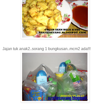
Jajan tuk anak2..sorang 1 bungkusan..mcm2 ada!!!