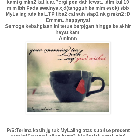
kami g mkn2 kat luar.Pergi pon dah lewat....dlm kul 10
mlm lbh.Pada awalnya xjd(tangguh ke mlm esok) sbb
MyLaling ada hal...TP tiba2 cal suh siap2 nk g mkn2 :D
Emmm...happynya!
Semoga kebahgiaan ini terus berpjgan hingga ke akhir
hayat kami
Aminnn
P/S:Terima kasih jg tuk MyLaling atas suprise present