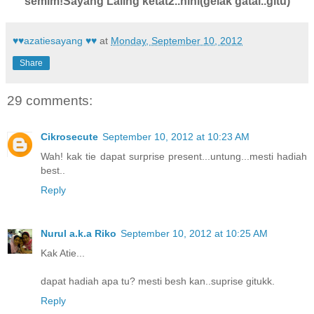
semlm!Sayang Laling ketat2..hihi(gelak gatai..gitu)
♥♥azatiesayang ♥♥
at
Monday, September 10, 2012
Share
29 comments:
Cikrosecute
September 10, 2012 at 10:23 AM
Wah! kak tie dapat surprise present...untung...mesti hadiah
best..
Reply
Nurul a.k.a Riko
September 10, 2012 at 10:25 AM
Kak Atie...
dapat hadiah apa tu? mesti besh kan..suprise gitukk.
Reply