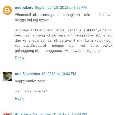
ucubakery
September 10, 2012 at 9:58 PM
Alhamdullillah....semoga kebahagiaan atie berkekalan
hingga hujung nyawa...
ucu saje jer buat hilang2kn diri...(acah je..) sbbnrnya hati ni
beronta2 nk meng'n3..tpi masa blm mengizinkan sbb terlalu
dgn kerja opis sampai nk beraya kt rmh kwn2 (blog) pun
xsempat..Insyaallah minggu dpn kot baru bukak
gelanggang silat...tungguuuu...winduw betul dgn atie......
Reply
nur
September 10, 2012 at 10:03 PM
happy anniversary..
wah hadiah apa tu?
Reply
Acik Erna
September 10, 2012 at 10:29 PM