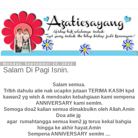
Monday, September 10, 2012
Salam Di Pagi Isnin.
Salam semua.
Trlbh dahulu atie nak ucapkn jutaan TERIMA KASIH kpd
kawan2 yg wish & mendoakn kebahgiaan kami sempena
ANNIVERSARY kami semlm.
Semoga doa2 kalian semua dimakbulkn oleh Allah.Amin
Doa atie jg
agar rumahtangga semua kwn2 jg terus kekal bahgia
hingga ke akhir hayat.Amin
Sempena ANNIVERSARY semlm ...
.