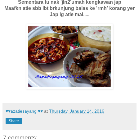
Sementara tu nak 'jln2'umah kengkawan jap
Maafkn atie sbb lbt brkunjung balas ke 'rmh' korang yer
Jap lg atie mai.....
♥♥azatiesayang ♥♥
at
Thursday, January 14, 2016
Share
7 comments: