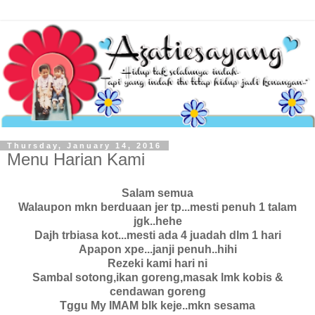
Thursday, January 14, 2016
Menu Harian Kami
Salam semua
Walaupon mkn berduaan jer tp...mesti penuh 1 talam
jgk..hehe
Dajh trbiasa kot...mesti ada 4 juadah dlm 1 hari
Apapon xpe...janji penuh..hihi
Rezeki kami hari ni
Sambal sotong,ikan goreng,masak lmk kobis &
cendawan goreng
Tggu My IMAM blk keje..mkn sesama